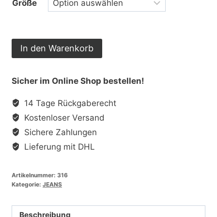
Größe
DIESEL
In den Warenkorb
Damen
Jeans
Sicher im Online Shop bestellen!
Kycut
86F
14 Tage Rückgaberecht
Blau
Kostenloser Versand
Menge
Sichere Zahlungen
Lieferung mit DHL
Artikelnummer:
316
Kategorie:
JEANS
Beschreibung