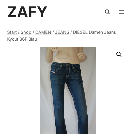
Zum
ZAFY
Inhalt
springen
Start
/
Shop
/
DAMEN
/
JEANS
/
DIESEL Damen Jeans
Kycut 86F Blau