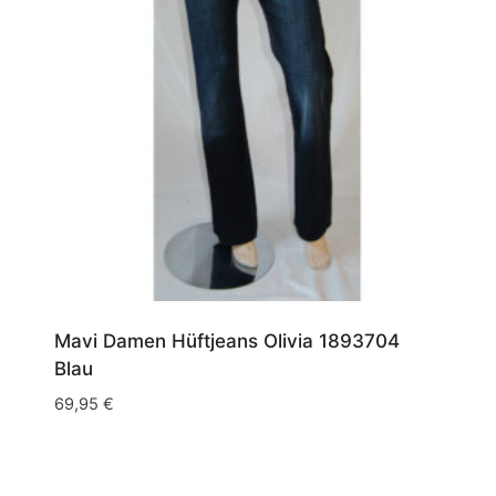
W26/L30
(2)
W26/L32
(1)
W30/L30
(1)
W30/L32
(1)
W31/L30
(1)
W31/L32
(3)
Blau
(9)
W31/L34
(2)
Grau
(1)
W32/L32
(2)
Mavi Damen Hüftjeans Olivia 1893704
Weiß
(1)
Blau
W32/L34
(2)
69,95
€
W32/L36
(2)
W33/L32
(2)