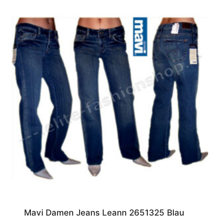
W33/L34
(2)
W33/L36
(1)
W36/L30
(1)
W36/L32
(1)
Mavi Damen Jeans Leann 2651325 Blau